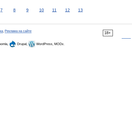
7
8
9
10
11
12
13
ка
,
Реклама на сайте
18+
omla,
Drupal,
WordPress, MODx.