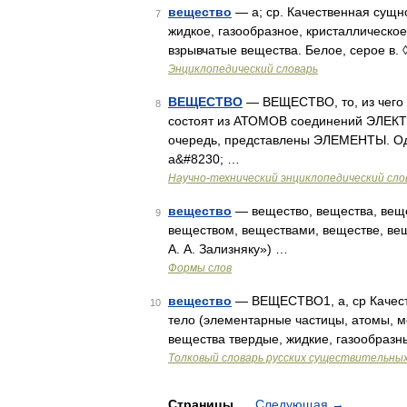
вещество
— а; ср. Качественная сущно
7
жидкое, газообразное, кристаллическо
взрывчатые вещества. Белое, серое в.
Энциклопедический словарь
ВЕЩЕСТВО
— ВЕЩЕСТВО, то, из чего 
8
состоят из АТОМОВ соединений ЭЛЕ
очередь, представлены ЭЛЕМЕНТЫ. Одн
а&#8230; …
Научно-технический энциклопедический сло
вещество
— вещество, вещества, веще
9
веществом, веществами, веществе, ве
А. А. Зализняку») …
Формы слов
вещество
— ВЕЩЕСТВО1, а, ср Качеств
10
тело (элементарные частицы, атомы, м
вещества твердые, жидкие, газообраз
Толковый словарь русских существительны
Страницы
Следующая
→