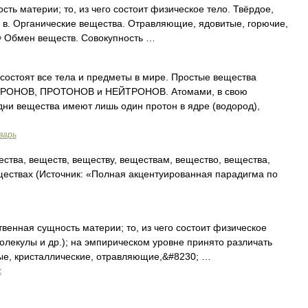
сть материи; то, из чего состоит физическое тело. Твёрдое,
е в. Органические вещества. Отравляющие, ядовитые, горючие,
 ◊ Обмен веществ. Совокупность …
состоят все тела и предметы в мире. Простые вещества
КТРОНОВ, ПРОТОНОВ и НЕЙТРОНОВ. Атомами, в свою
и вещества имеют лишь один протон в ядре (водород),
варь
ства, веществ, веществу, веществам, вещество, вещества,
ществах (Источник: «Полная акцентуированная парадигма по
енная сущность материи; то, из чего состоит физическое
олекулы и др.); на эмпирическом уровне принято различать
ные, кристаллические, отравляющие,&#8230; …
х