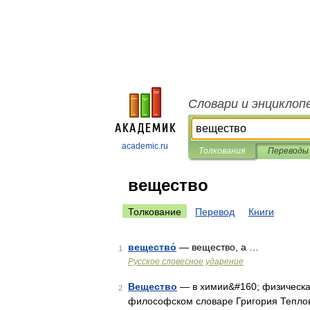
Словари и энциклоп
academic.ru
Толкования
Переводы
вещество
Толкование
Перевод
Книги
вещество́
— вещество, а …
1
Русское словесное ударение
Вещество
— в химии&#160; физическа
2
философском словаре Григория Теплов