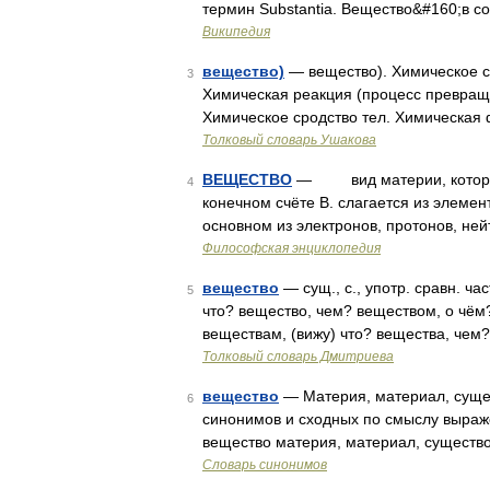
термин Substantia. Вещество&#160;в 
Википедия
вещество)
— вещество). Химическое с
3
Химическая реакция (процесс превращ
Химическое сродство тел. Химическая 
Толковый словарь Ушакова
ВЕЩЕСТВО
— вид материи, который, 
4
конечном счёте В. слагается из элемен
основном из электронов, протонов, ней
Философская энциклопедия
вещество
— сущ., с., употр. сравн. ча
5
что? вещество, чем? веществом, о чём?
веществам, (вижу) что? вещества, чем
Толковый словарь Дмитриева
вещество
— Материя, материал, сущест
6
синонимов и сходных по смыслу выражен
вещество материя, материал, существо,
Словарь синонимов