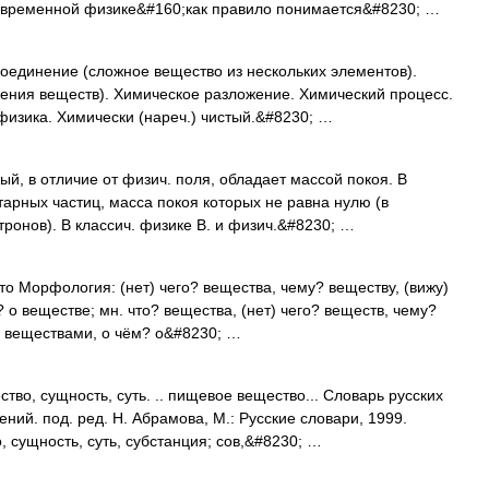
современной физике&#160;как правило понимается&#8230; …
оединение (сложное вещество из нескольких элементов).
ения веществ). Химическое разложение. Химический процесс.
физика. Химически (нареч.) чистый.&#8230; …
в отличие от физич. поля, обладает массой покоя. В
тарных частиц, масса покоя которых не равна нулю (в
тронов). В классич. физике В. и физич.&#8230; …
сто Морфология: (нет) чего? вещества, чему? веществу, (вижу)
 о веществе; мн. что? вещества, (нет) чего? веществ, чему?
? веществами, о чём? о&#8230; …
во, сущность, суть. .. пищевое вещество... Словарь русских
ий. под. ред. Н. Абрамова, М.: Русские словари, 1999.
 сущность, суть, субстанция; сов,&#8230; …