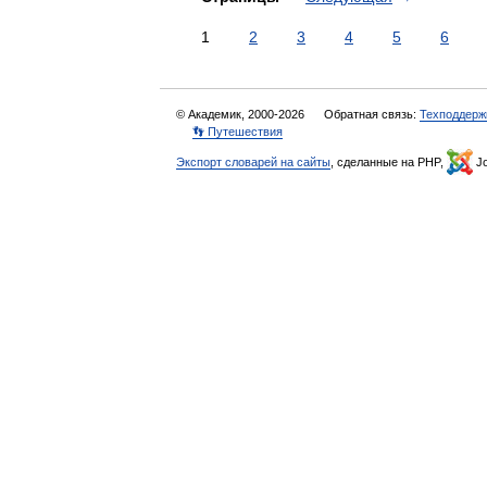
1
2
3
4
5
6
© Академик, 2000-2026
Обратная связь:
Техподдерж
👣 Путешествия
Экспорт словарей на сайты
, сделанные на PHP,
Jo